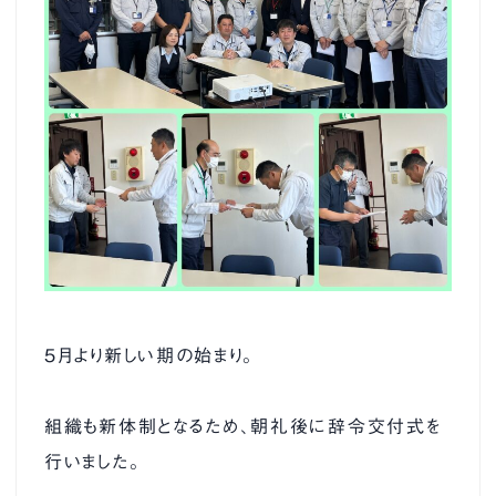
新卒採用
└ 先輩の声
├ 金型課 Nさん
├ 品質保証課 Sさん
├ 成形課 Mさん
5月より新しい期の始まり。
中途採用
組織も新体制となるため、朝礼後に辞令交付式を
行いました。
お知らせ
お問い合わせ