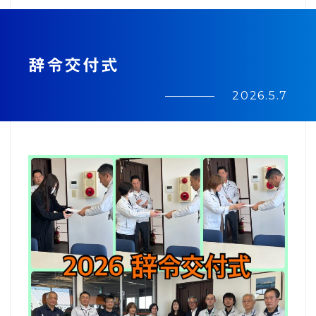
株式会社オガミ
辞令交付式
└ 設備紹介
2026.5.7
フィリピンオガミコーポレーション
└ 設備紹介
サスティナブル
RECRUIT
採用情報