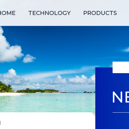
HOME
TECHNOLOGY
PRODUCTS
フィリピンオガミ
新卒採用
コーポレーション
N
先輩の声
3
4
設備紹介
用
射出成形
組付け