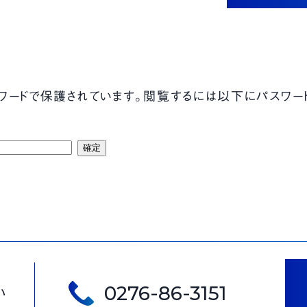
品質保証課 Sさん
金型課 Sさん
ワードで保護されています。閲覧するには以下にパスワード
成形課 Mさん
0276-86-3151
い