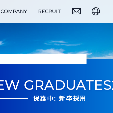
COMPANY
RECRUIT
サスティナブル
中途採用
EW GRADUATES
保護中: 新卒採用
5
6
品質保証
出荷