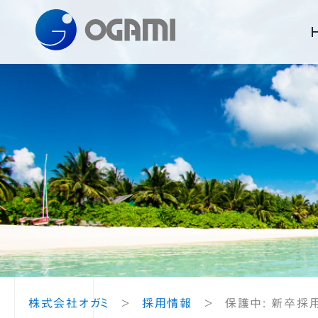
オガミの技術
製品情報
採用情報
株式会社オガミ
1
2
設備紹介
株式会社オガミ
>
採用情報
>
保護中: 新卒採
企画
金型