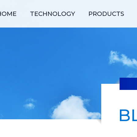
HOME
TECHNOLOGY
PRODUCTS
フィリピンオガミ
新卒採用
コーポレーション
B
先輩の声
3
4
設備紹介
射出成形
組付け