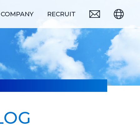
COMPANY
RECRUIT
サスティナブル
中途採用
LOG
5
6
品質保証
出荷