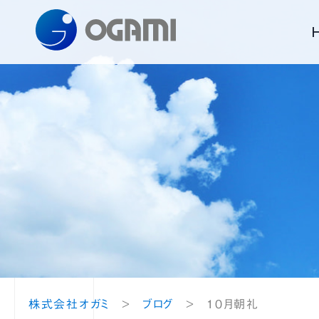
オガミの技術
製品情報
採用情報
株式会社オガミ
1
2
設備紹介
株式会社オガミ
>
ブログ
>
10月朝礼
企画
金型