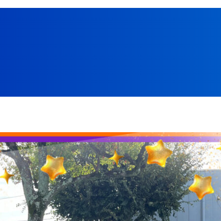
品質保証課 Sさん
金型課 Sさん
成形課 Mさん