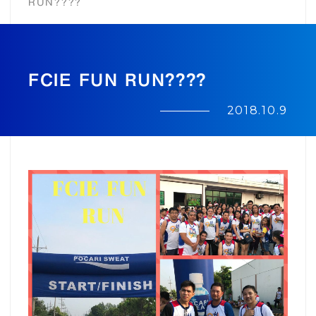
RUN????
株式会社オガミ
FCIE FUN RUN????
└ 設備紹介
2018.10.9
フィリピンオガミコーポレーション
└ 設備紹介
サスティナブル
RECRUIT
採用情報