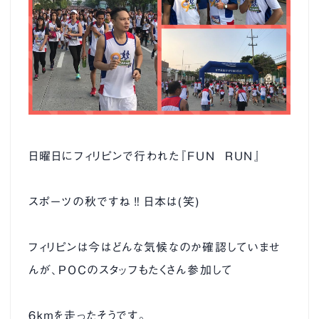
新卒採用
└ 先輩の声
├ 金型課 Nさん
日曜日にフィリピンで行われた『FUN RUN』
├ 品質保証課 Sさん
スポーツの秋ですね‼日本は(笑)
├ 成形課 Mさん
フィリピンは今はどんな気候なのか確認していませ
中途採用
んが、POCのスタッフもたくさん参加して
お知らせ
お問い合わせ
6ｋｍを走ったそうです。