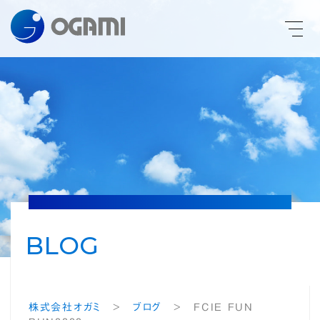
PHONE
CONTACT
ENGLISH
HOME
TECHNOLOGY
BLOG
PRODUCTS
株式会社オガミ
>
ブログ
>
FCIE FUN
COMPANY