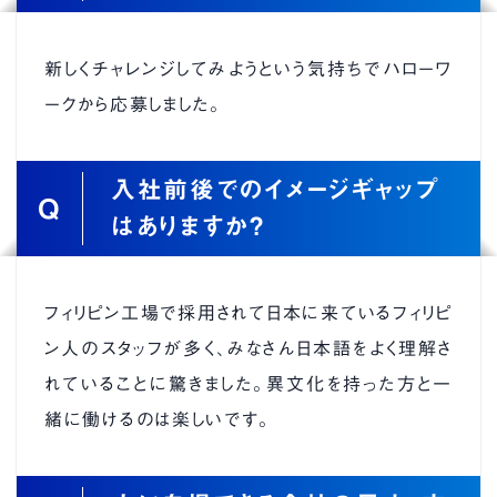
新卒採用
新しくチャレンジしてみようという気持ちでハローワ
ークから応募しました。
└ 先輩の声
入社前後でのイメージギャップ
├ 金型課 Nさん
Q
はありますか？
├ 品質保証課 Sさん
フィリピン工場で採用されて日本に来ているフィリピ
├ 成形課 Mさん
ン人のスタッフが多く、みなさん日本語をよく理解さ
れていることに驚きました。異文化を持った方と一
中途採用
緒に働けるのは楽しいです。
お知らせ
お問い合わせ