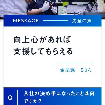
株式会社オガミ
MESSAGE
先輩の声
└ 設備紹介
向上心があれば
フィリピンオガミコーポレーション
支援してもらえる
└ 設備紹介
金型課 Sさん
サスティナブル
RECRUIT
入社の決め手になったことは何
Q
ですか？
採用情報