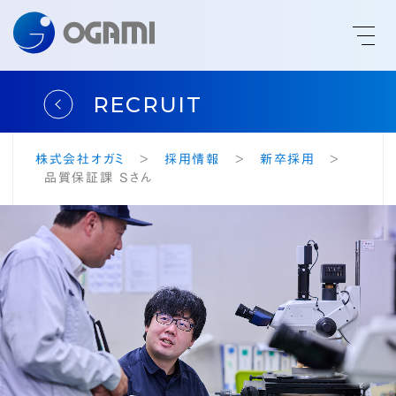
RECRUIT
PHONE
CONTACT
ENGLISH
株式会社オガミ
>
採用情報
>
新卒採用
>
品質保証課 Sさん
HOME
TECHNOLOGY
PRODUCTS
COMPANY